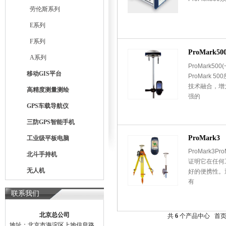
劳伦斯系列
E系列
F系列
ProMark5
A系列
ProMark5
移动GIS平台
ProMark 
技术融合，增
高精度测量测绘
强的
GPS车载导航仪
三防GPS智能手机
ProMark3
工业级平板电脑
ProMark3P
北斗手持机
证明它在任何
无人机
好的便携性。通
有
联系我们
北京总公司
共
6
个产品中心 首页 |
地址：北京市海淀区上地信息路